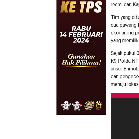
resmi dari K
Tim yang dit
dua pawang K
ekor anjing p
yang memiliki
Sejak pukul 
K9 Polda NT
unsur Brimob
dan pengece
menuju lokas