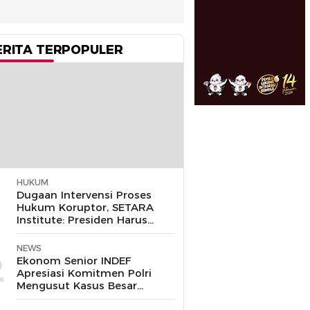
ERITA TERPOPULER
HUKUM
1
Dugaan Intervensi Proses
Hukum Koruptor, SETARA
Institute: Presiden Harus
Pastikan TNI Tak
Disalahgunakan
NEWS
2
Ekonom Senior INDEF
Apresiasi Komitmen Polri
Mengusut Kasus Besar
hingga Tuntas