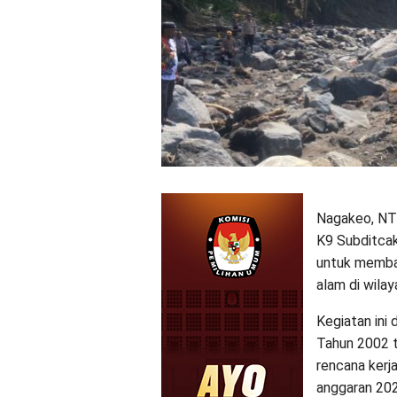
Nagakeo, NT
K9 Subditcak
untuk memba
alam di wila
Kegiatan ini
Tahun 2002 t
rencana kerj
anggaran 202