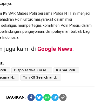
capnya.
m K9 SAR Mabes Polri bersama Polda NTT ini menjadi
kehadiran Polri untuk masyarakat dalam misi
 sekaligus mempertegas komitmen Polri Presisi dalam
erlindungan, pengayoman, dan pelayanan terbaik bagi
a Indonesia.
 juga kami di
Google News
.
t:
olri
Ditpolsatwa Korsabhara
K9 Sar Polri
Korban Bencana NTT
Tim K9 Search and Rescue
BAGIKAN: