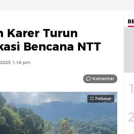
B
n Karer Turun
kasi Bencana NTT
2025 1:16 pm
Komentar
Perbesar