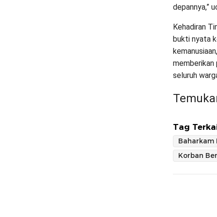
depannya,” u
Kehadiran Ti
bukti nyata 
kemanusiaan,
memberikan p
seluruh warg
Temukan
Tag Terkai
Baharkam P