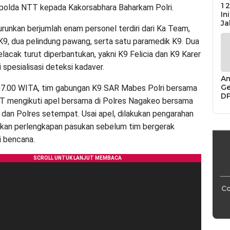
12
apolda NTT kepada Kakorsabhara Baharkam Polri.
In
Ja
urunkan berjumlah enam personel terdiri dari Ka Team,
9, dua pelindung pawang, serta satu paramedik K9. Dua
elacak turut diperbantukan, yakni K9 Felicia dan K9 Karer
 spesialisasi deteksi kadaver.
An
Ge
07.00 WITA, tim gabungan K9 SAR Mabes Polri bersama
D
T mengikuti apel bersama di Polres Nagakeo bersama
Di
Ca
 dan Polres setempat. Usai apel, dilakukan pengarahan
“P
kan perlengkapan pasukan sebelum tim bergerak
Bu
i bencana.
Co