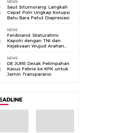
NEWS
3
Saut Situmorang: Langkah
Cepat Polri Ungkap Korupsi
Batu Bara Patut Diapresiasi
NEWS
4
Ferdinand: Silaturahmi
Kapolri dengan TNI dan
Kejaksaan Wujud Arahan
Presiden Prabowo
NEWS
5
DE JURE Desak Pelimpahan
Kasus Febrie ke KPK untuk
Jamin Transparansi
EADLINE