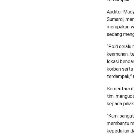
Auditor Mad
Sumardi, me
merupakan wu
sedang meng
“Polri selalu
keamanan, te
lokasi benca
korban serta
terdampak,” u
Sementara i
tim, menguca
kepada pihak 
“Kami sangat
membantu masy
kepedulian d