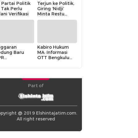
 Partai Politik
Terjun ke Politik,
i Tak Perlu
Giring ‘Nidji’
lani Verifikasi
Minta Restu
Keluarga
ggaran
Kabiro Hukum
dung Baru
MA: Informasi
PR
OTT Bengkulu
khawatirkan
Berasal dari
ir karena
Internal MA
olitik Balas
di” Pemerintah
Part of
pyright @ 2019 Elshintajatim.com.
All right reserved