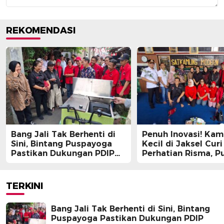
REKOMENDASI
Bang Jali Tak Berhenti di
Penuh Inovasi! Ka
Sini, Bintang Puspayoga
Kecil di Jaksel Curi
Pastikan Dukungan PDIP
Perhatian Risma, Pu
Berlanjut
Guntur, hingga Bin
Puspayoga
TERKINI
Bang Jali Tak Berhenti di Sini, Bintang
Puspayoga Pastikan Dukungan PDIP