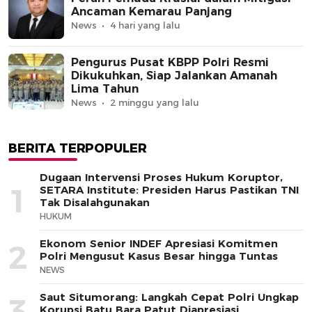
Ancaman Kemarau Panjang
News
4 hari yang lalu
Pengurus Pusat KBPP Polri Resmi
Dikukuhkan, Siap Jalankan Amanah
Lima Tahun
News
2 minggu yang lalu
BERITA TERPOPULER
Dugaan Intervensi Proses Hukum Koruptor,
1
SETARA Institute: Presiden Harus Pastikan TNI
Tak Disalahgunakan
HUKUM
Ekonom Senior INDEF Apresiasi Komitmen
2
Polri Mengusut Kasus Besar hingga Tuntas
NEWS
Saut Situmorang: Langkah Cepat Polri Ungkap
3
Korupsi Batu Bara Patut Diapresiasi