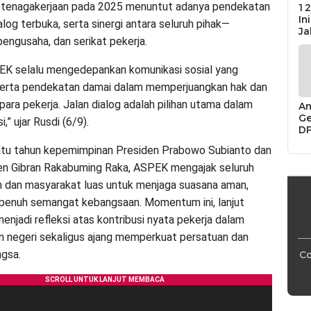
etenagakerjaan pada 2025 menuntut adanya pendekatan
12
In
ialog terbuka, serta sinergi antara seluruh pihak—
Ja
pengusaha, dan serikat pekerja.
EK selalu mengedepankan komunikasi sosial yang
serta pendekatan damai dalam memperjuangkan hak dan
ara pekerja. Jalan dialog adalah pilihan utama dalam
An
Ge
,” ujar Rusdi (6/9).
D
Di
atu tahun kepemimpinan Presiden Prabowo Subianto dan
Ca
“P
en Gibran Rakabuming Raka, ASPEK mengajak seluruh
Bu
 dan masyarakat luas untuk menjaga suasana aman,
 penuh semangat kebangsaan. Momentum ini, lanjut
menjadi refleksi atas kontribusi nyata pekerja dalam
 negeri sekaligus ajang memperkuat persatuan dan
gsa.
Co