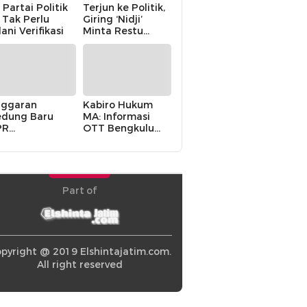
 Partai Politik
Terjun ke Politik,
i Tak Perlu
Giring ‘Nidji’
lani Verifikasi
Minta Restu
Keluarga
ggaran
Kabiro Hukum
dung Baru
MA: Informasi
PR
OTT Bengkulu
khawatirkan
Berasal dari
ir karena
Internal MA
olitik Balas
di” Pemerintah
Part of
pyright @ 2019 Elshintajatim.com.
All right reserved