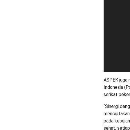
ASPEK juga m
Indonesia (P
serikat peker
“Sinergi den
menciptakan h
pada kesejah
sehat, setia