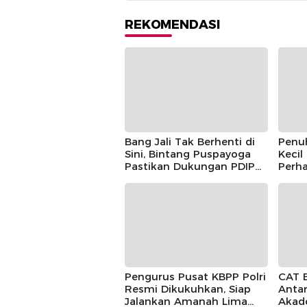
REKOMENDASI
Bang Jali Tak Berhenti di
Penu
Sini, Bintang Puspayoga
Kecil
Pastikan Dukungan PDIP
Perha
Berlanjut
Guntu
Pusp
Pengurus Pusat KBPP Polri
CAT 
Resmi Dikukuhkan, Siap
Antar
Jalankan Amanah Lima
Akad