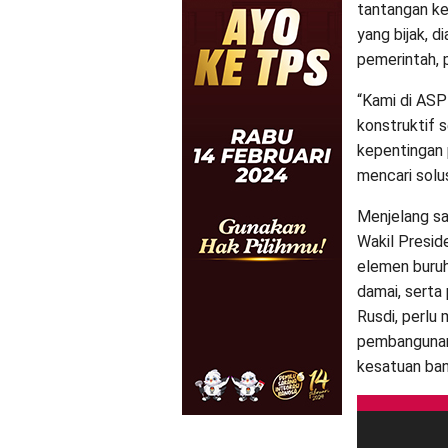
tantangan k
yang bijak, d
pemerintah, 
“Kami di ASP
konstruktif 
kepentingan p
mencari solusi
Menjelang s
Wakil Presid
elemen buruh
damai, serta
Rusdi, perlu 
pembangunan
kesatuan ban