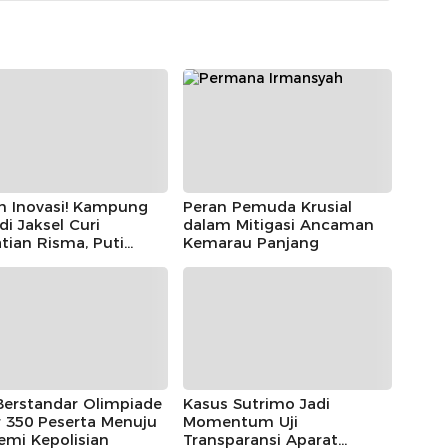
h Inovasi! Kampung
Peran Pemuda Krusial
 di Jaksel Curi
dalam Mitigasi Ancaman
tian Risma, Puti
Kemarau Panjang
r, hingga Bintang
ayoga
Berstandar Olimpiade
Kasus Sutrimo Jadi
 350 Peserta Menuju
Momentum Uji
emi Kepolisian
Transparansi Aparat