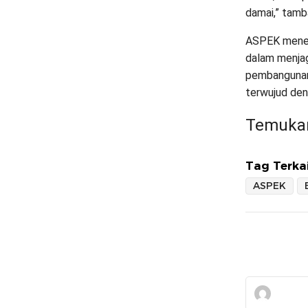
damai,” tamb
ASPEK menega
dalam menjag
pembangunan 
terwujud den
Temukan
Tag Terkai
ASPEK