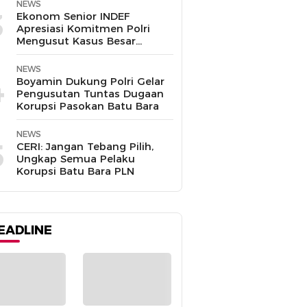
Disalahgunakan
NEWS
3
Ekonom Senior INDEF
Apresiasi Komitmen Polri
Mengusut Kasus Besar
hingga Tuntas
NEWS
4
Boyamin Dukung Polri Gelar
Pengusutan Tuntas Dugaan
Korupsi Pasokan Batu Bara
NEWS
5
CERI: Jangan Tebang Pilih,
Ungkap Semua Pelaku
Korupsi Batu Bara PLN
EADLINE