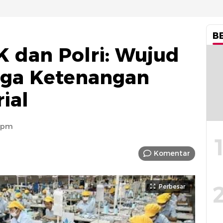
B
K dan Polri: Wujud
ga Ketenangan
ial
9 pm
Komentar
Perbesar