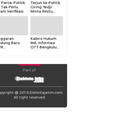
 Partai Politik
Terjun ke Politik,
i Tak Perlu
Giring ‘Nidji’
lani Verifikasi
Minta Restu
Keluarga
ggaran
Kabiro Hukum
dung Baru
MA: Informasi
PR
OTT Bengkulu
khawatirkan
Berasal dari
ir karena
Internal MA
olitik Balas
di” Pemerintah
Part of
pyright @ 2019 Elshintajatim.com.
All right reserved