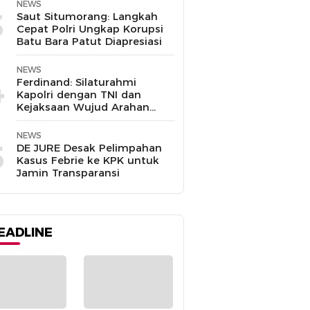
NEWS
3
Saut Situmorang: Langkah
Cepat Polri Ungkap Korupsi
Batu Bara Patut Diapresiasi
NEWS
4
Ferdinand: Silaturahmi
Kapolri dengan TNI dan
Kejaksaan Wujud Arahan
Presiden Prabowo
NEWS
5
DE JURE Desak Pelimpahan
Kasus Febrie ke KPK untuk
Jamin Transparansi
EADLINE