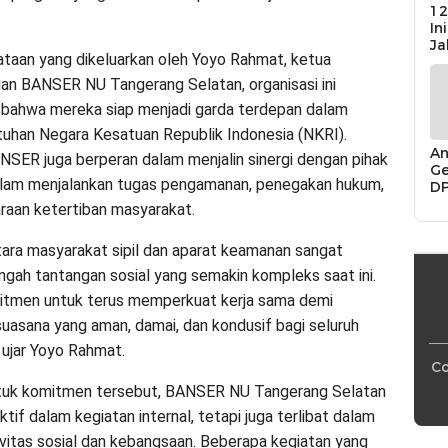
12
In
Ja
taan yang dikeluarkan oleh Yoyo Rahmat, ketua
ian BANSER NU Tangerang Selatan, organisasi ini
bahwa mereka siap menjadi garda terdepan dalam
uhan Negara Kesatuan Republik Indonesia (NKRI).
An
BANSER juga berperan dalam menjalin sinergi dengan pihak
Ge
alam menjalankan tugas pengamanan, penegakan hukum,
D
Di
raan ketertiban masyarakat.
Ca
“P
ntara masyarakat sipil dan aparat keamanan sangat
Bu
engah tantangan sosial yang semakin kompleks saat ini.
itmen untuk terus memperkuat kerja sama demi
suasana yang aman, damai, dan kondusif bagi seluruh
 ujar Yoyo Rahmat.
Co
tuk komitmen tersebut, BANSER NU Tangerang Selatan
ktif dalam kegiatan internal, tetapi juga terlibat dalam
ivitas sosial dan kebangsaan. Beberapa kegiatan yang