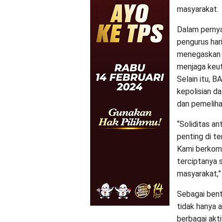
masyarakat.
Dalam pernya
pengurus har
menegaskan 
menjaga keut
Selain itu, 
kepolisian d
dan pemeliha
“Soliditas a
penting di t
Kami berkom
terciptanya 
masyarakat,”
Sebagai ben
tidak hanya a
berbagai akt