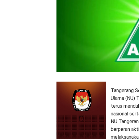
Tangerang Se
Ulama (NU) 
terus menduk
nasional se
NU Tangerang
berperan akt
melaksanakan