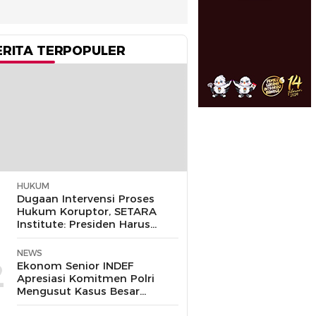
ERITA TERPOPULER
HUKUM
1
Dugaan Intervensi Proses
Hukum Koruptor, SETARA
Institute: Presiden Harus
Pastikan TNI Tak
Disalahgunakan
NEWS
2
Ekonom Senior INDEF
Apresiasi Komitmen Polri
Mengusut Kasus Besar
hingga Tuntas