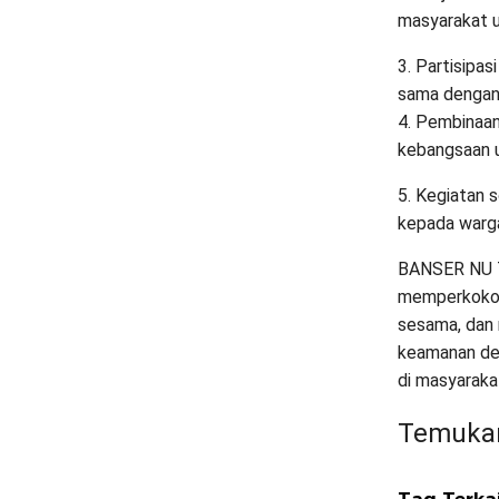
masyarakat u
3. Partisipa
sama dengan 
4. Pembinaan
kebangsaan 
5. Kegiatan s
kepada warg
BANSER NU T
memperkokoh
sesama, dan 
keamanan dem
di masyaraka
Temukan