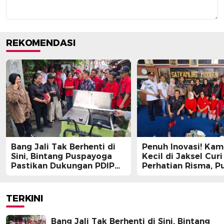
REKOMENDASI
Bang Jali Tak Berhenti di
Penuh Inovasi! Ka
Sini, Bintang Puspayoga
Kecil di Jaksel Curi
Pastikan Dukungan PDIP
Perhatian Risma, Pu
Berlanjut
Guntur, hingga Bin
Puspayoga
TERKINI
Bang Jali Tak Berhenti di Sini, Bintang