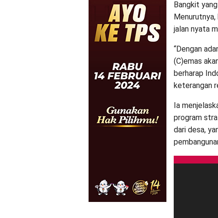
Bangkit yang
Menurutnya, 
jalan nyata 
“Dengan adan
(C)emas akan
berharap Indo
keterangan r
Ia menjelask
program str
dari desa, y
pembangunan