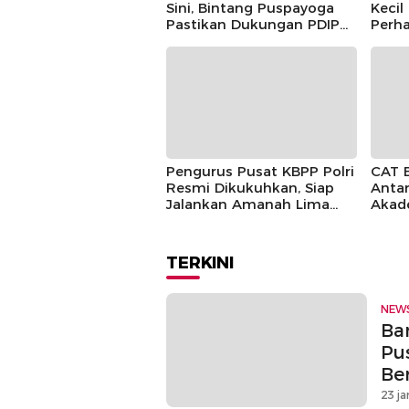
Sini, Bintang Puspayoga
Kecil
Pastikan Dukungan PDIP
Perha
Berlanjut
Guntu
Pusp
Pengurus Pusat KBPP Polri
CAT 
Resmi Dikukuhkan, Siap
Antar
Jalankan Amanah Lima
Akad
Tahun
TERKINI
NEW
Ban
Pu
Be
23 ja