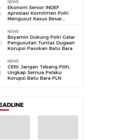
Disalahgunakan
NEWS
3
Ekonom Senior INDEF
Apresiasi Komitmen Polri
Mengusut Kasus Besar
hingga Tuntas
NEWS
4
Boyamin Dukung Polri Gelar
Pengusutan Tuntas Dugaan
Korupsi Pasokan Batu Bara
NEWS
5
CERI: Jangan Tebang Pilih,
Ungkap Semua Pelaku
Korupsi Batu Bara PLN
EADLINE