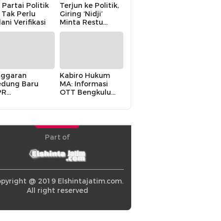
 Partai Politik
Terjun ke Politik,
i Tak Perlu
Giring ‘Nidji’
lani Verifikasi
Minta Restu
Keluarga
ggaran
Kabiro Hukum
dung Baru
MA: Informasi
PR
OTT Bengkulu
khawatirkan
Berasal dari
ir karena
Internal MA
olitik Balas
di” Pemerintah
Part of
pyright @ 2019 Elshintajatim.com.
All right reserved