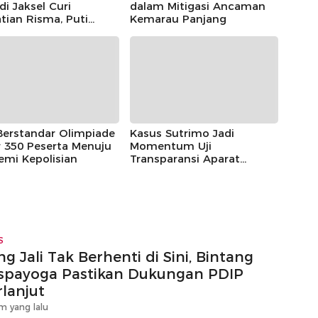
 di Jaksel Curi
dalam Mitigasi Ancaman
tian Risma, Puti
Kemarau Panjang
r, hingga Bintang
ayoga
Berstandar Olimpiade
Kasus Sutrimo Jadi
 350 Peserta Menuju
Momentum Uji
emi Kepolisian
Transparansi Aparat
Penegak Hukum
S
g Jali Tak Berhenti di Sini, Bintang
spayoga Pastikan Dukungan PDIP
rlanjut
m yang lalu