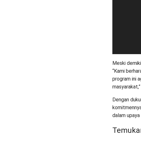
Meski demiki
“Kami berhar
program ini 
masyarakat,” 
Dengan duku
komitmennya 
dalam upaya
Temukan