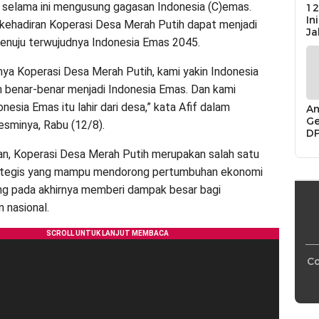
 selama ini mengusung gagasan Indonesia (C)emas.
12
In
kehadiran Koperasi Desa Merah Putih dapat menjadi
Ja
menuju terwujudnya Indonesia Emas 2045.
ya Koperasi Desa Merah Putih, kami yakin Indonesia
 benar-benar menjadi Indonesia Emas. Dan kami
nesia Emas itu lahir dari desa,” kata Afif dalam
An
Ge
esminya, Rabu (12/8).
D
Di
an, Koperasi Desa Merah Putih merupakan salah satu
Ca
“P
ategis yang mampu mendorong pertumbuhan ekonomi
Bu
ang pada akhirnya memberi dampak besar bagi
 nasional.
Co