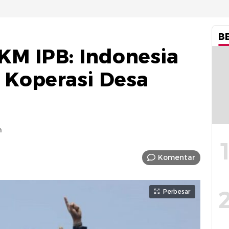
B
M IPB: Indonesia
 Koperasi Desa
m
Komentar
Perbesar