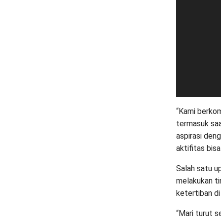
“Kami berkom
termasuk saa
aspirasi den
aktifitas bis
Salah satu u
melakukan t
ketertiban d
“Mari turut 