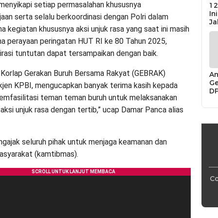
menyikapi setiap permasalahan khususnya
12
In
aan serta selalu berkoordinasi dengan Polri dalam
Ja
a kegiatan khususnya aksi unjuk rasa yang saat ini masih
a perayaan peringatan HUT RI ke 80 Tahun 2025,
irasi tuntutan dapat tersampaikan dengan baik.
 Korlap Gerakan Buruh Bersama Rakyat (GEBRAK)
An
Ge
kjen KPBI, mengucapkan banyak terima kasih kepada
D
memfasilitasi teman teman buruh untuk melaksanakan
Di
Ca
ksi unjuk rasa dengan tertib,” ucap Damar Panca alias
“P
Bu
gajak seluruh pihak untuk menjaga keamanan dan
asyarakat (kamtibmas).
Co