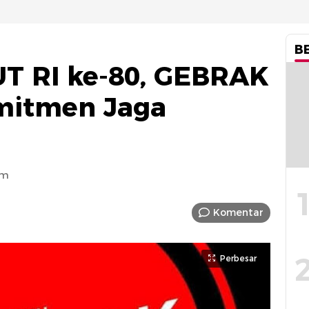
B
T RI ke-80, GEBRAK
mitmen Jaga
am
Komentar
Perbesar