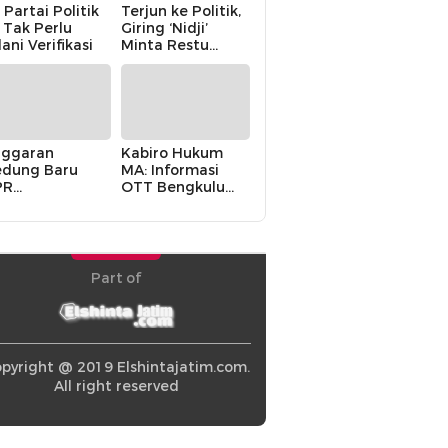
 Partai Politik
Terjun ke Politik,
i Tak Perlu
Giring ‘Nidji’
lani Verifikasi
Minta Restu
Keluarga
ggaran
Kabiro Hukum
dung Baru
MA: Informasi
PR
OTT Bengkulu
khawatirkan
Berasal dari
ir karena
Internal MA
olitik Balas
di” Pemerintah
Part of
pyright @ 2019 Elshintajatim.com.
All right reserved