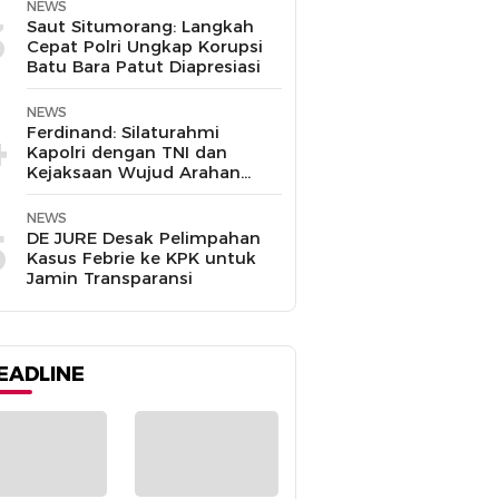
NEWS
3
Saut Situmorang: Langkah
Cepat Polri Ungkap Korupsi
Batu Bara Patut Diapresiasi
NEWS
4
Ferdinand: Silaturahmi
Kapolri dengan TNI dan
Kejaksaan Wujud Arahan
Presiden Prabowo
NEWS
5
DE JURE Desak Pelimpahan
Kasus Febrie ke KPK untuk
Jamin Transparansi
EADLINE