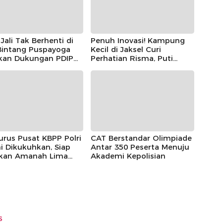
Jali Tak Berhenti di
Penuh Inovasi! Kampung
 Bintang Puspayoga
Kecil di Jaksel Curi
ikan Dukungan PDIP
Perhatian Risma, Puti
njut
Guntur, hingga Bintang
Puspayoga
rus Pusat KBPP Polri
CAT Berstandar Olimpiade
i Dikukuhkan, Siap
Antar 350 Peserta Menuju
nkan Amanah Lima
Akademi Kepolisian
n
S