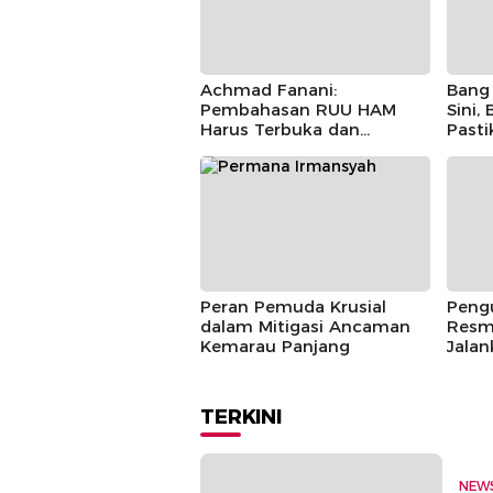
Achmad Fanani:
Bang 
Pembahasan RUU HAM
Sini,
Harus Terbuka dan
Past
Partisipatif
Berla
Peran Pemuda Krusial
Pengu
dalam Mitigasi Ancaman
Resm
Kemarau Panjang
Jala
Tahu
TERKINI
NEW