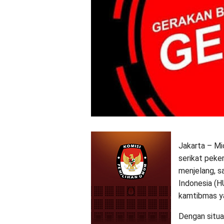
Jakarta – Mi
serikat peke
menjelang, s
Indonesia (H
kamtibmas ya
Dengan situas