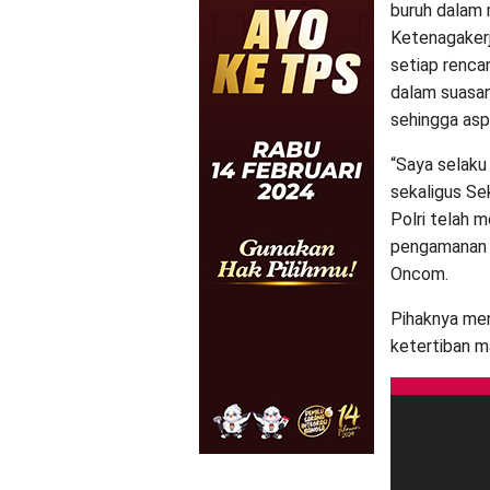
buruh dalam 
Ketenagakerj
setiap rencan
dalam suasan
sehingga asp
“Saya selaku
sekaligus Se
Polri telah 
pengamanan a
Oncom.
Pihaknya men
ketertiban m