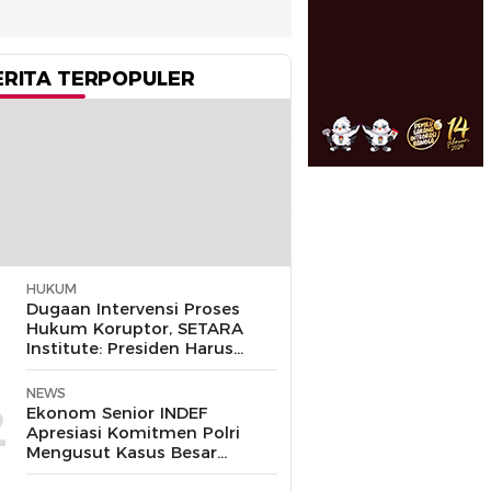
ERITA TERPOPULER
HUKUM
1
Dugaan Intervensi Proses
Hukum Koruptor, SETARA
Institute: Presiden Harus
Pastikan TNI Tak
Disalahgunakan
NEWS
2
Ekonom Senior INDEF
Apresiasi Komitmen Polri
Mengusut Kasus Besar
hingga Tuntas