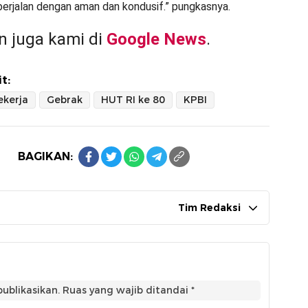
erjalan dengan aman dan kondusif.” pungkasnya.
 juga kami di
Google News
.
t:
ekerja
Gebrak
HUT RI ke 80
KPBI
BAGIKAN:
Tim Redaksi
ublikasikan.
Ruas yang wajib ditandai
*