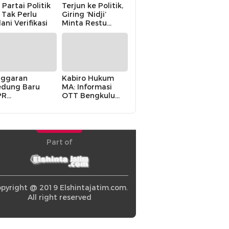
 Partai Politik
Terjun ke Politik,
i Tak Perlu
Giring ‘Nidji’
lani Verifikasi
Minta Restu
Keluarga
ggaran
Kabiro Hukum
dung Baru
MA: Informasi
PR
OTT Bengkulu
khawatirkan
Berasal dari
ir karena
Internal MA
olitik Balas
di” Pemerintah
Part of
pyright @ 2019 Elshintajatim.com.
All right reserved