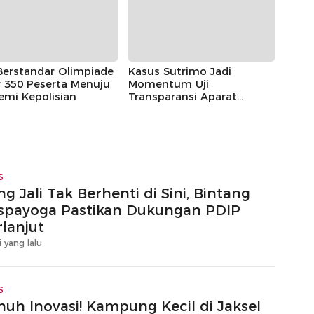
Berstandar Olimpiade
Kasus Sutrimo Jadi
 350 Peserta Menuju
Momentum Uji
emi Kepolisian
Transparansi Aparat
Penegak Hukum
S
g Jali Tak Berhenti di Sini, Bintang
spayoga Pastikan Dukungan PDIP
rlanjut
i yang lalu
S
nuh Inovasi! Kampung Kecil di Jaksel