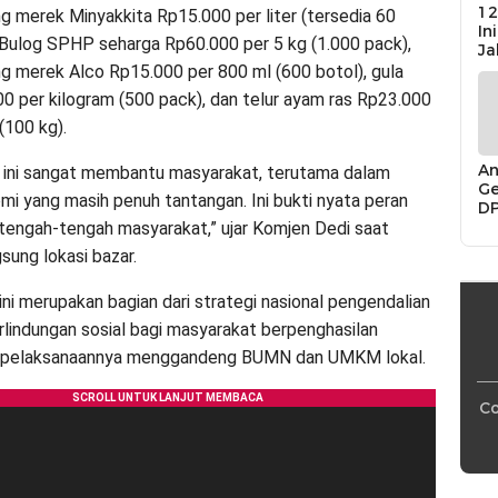
12
g merek Minyakkita Rp15.000 per liter (tersedia 60
In
 Bulog SPHP seharga Rp60.000 per 5 kg (1.000 pack),
Ja
g merek Alco Rp15.000 per 800 ml (600 botol), gula
00 per kilogram (500 pack), dan telur ayam ras Rp23.000
(100 kg).
An
 ini sangat membantu masyarakat, terutama dalam
Ge
omi yang masih penuh tantangan. Ini bukti nyata peran
D
Di
i tengah-tengah masyarakat,” ujar Komjen Dedi saat
Ca
sung lokasi bazar.
“P
Bu
ini merupakan bagian dari strategi nasional pengendalian
erlindungan sosial bagi masyarakat berpenghasilan
g pelaksanaannya menggandeng BUMN dan UMKM lokal.
Co