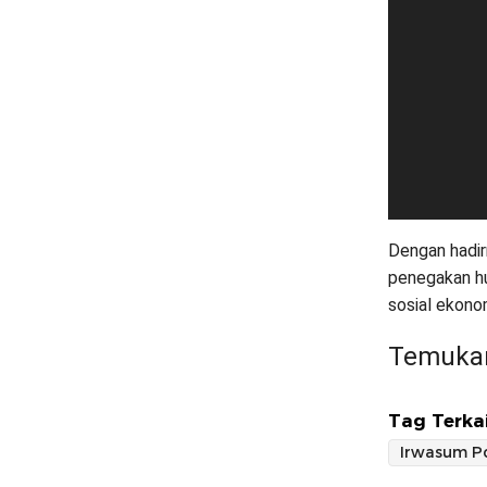
Dengan hadir
penegakan hu
sosial ekono
Temukan
Tag Terkai
Irwasum Po