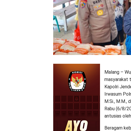
Malang – Wuj
masyarakat t
Kapolri Jende
Irwasum Polri
M.Si., M.M.,
Rabu (6/8/20
antusias ole
Beragam kebu