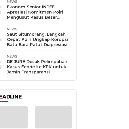
Disalahgunakan
NEWS
3
Ekonom Senior INDEF
Apresiasi Komitmen Polri
Mengusut Kasus Besar
hingga Tuntas
NEWS
4
Saut Situmorang: Langkah
Cepat Polri Ungkap Korupsi
Batu Bara Patut Diapresiasi
NEWS
5
DE JURE Desak Pelimpahan
Kasus Febrie ke KPK untuk
Jamin Transparansi
EADLINE