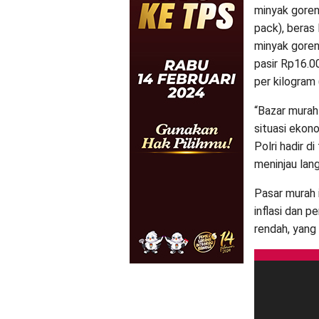
minyak goren
pack), beras
minyak goren
pasir Rp16.0
per kilogram 
“Bazar murah
situasi ekon
Polri hadir d
meninjau lang
Pasar murah 
inflasi dan p
rendah, yan