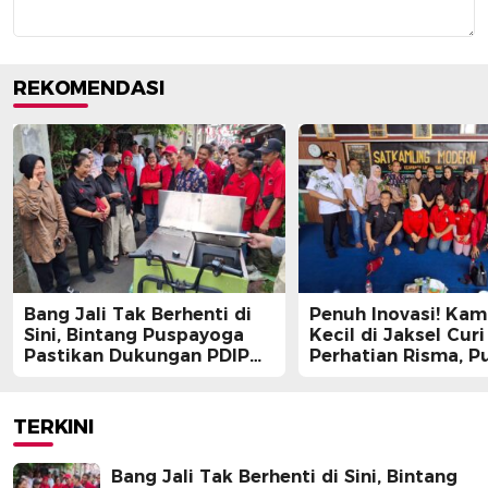
REKOMENDASI
Bang Jali Tak Berhenti di
Penuh Inovasi! Ka
Sini, Bintang Puspayoga
Kecil di Jaksel Curi
Pastikan Dukungan PDIP
Perhatian Risma, Pu
Berlanjut
Guntur, hingga Bin
Puspayoga
TERKINI
Bang Jali Tak Berhenti di Sini, Bintang