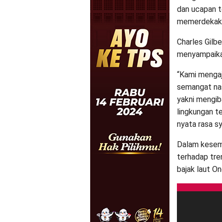
dan ucapan t
memerdekakan
Charles Gilbe
menyampaika
“Kami menga
semangat na
yakni mengib
lingkungan te
nyata rasa s
Dalam kesem
terhadap tre
bajak laut O