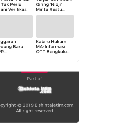
i Tak Perlu
Giring ‘Nidji’
lani Verifikasi
Minta Restu
Keluarga
ggaran
Kabiro Hukum
dung Baru
MA: Informasi
PR
OTT Bengkulu
khawatirkan
Berasal dari
ir karena
Internal MA
olitik Balas
di” Pemerintah
Part of
pyright @ 2019 Elshintajatim.com.
All right reserved