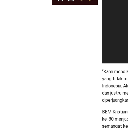
“Kami menola
yang tidak m
Indonesia. A
dan justru m
diperjuangkan 
BEM Kristian
ke-80 menjad
semangat keb