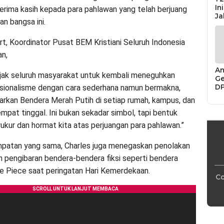
In
erima kasih kepada para pahlawan yang telah berjuang
Ja
 bangsa ini.
rt, Koordinator Pusat BEM Kristiani Seluruh Indonesia
n,
An
jak seluruh masyarakat untuk kembali meneguhkan
Ge
D
sionalisme dengan cara sederhana namun bermakna,
Di
arkan Bendera Merah Putih di setiap rumah, kampus, dan
Ca
“P
mpat tinggal. Ini bukan sekadar simbol, tapi bentuk
Bu
yukur dan hormat kita atas perjuangan para pahlawan.”
patan yang sama, Charles juga menegaskan penolakan
n pengibaran bendera-bendera fiksi seperti bendera
ne Piece saat peringatan Hari Kemerdekaan.
Co