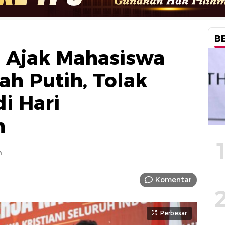
B
i Ajak Mahasiswa
ah Putih, Tolak
di Hari
n
m
Komentar
Perbesar