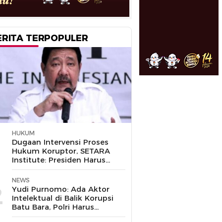
ERITA TERPOPULER
HUKUM
1
Dugaan Intervensi Proses
Hukum Koruptor, SETARA
Institute: Presiden Harus
Pastikan TNI Tak
Disalahgunakan
NEWS
2
Yudi Purnomo: Ada Aktor
Intelektual di Balik Korupsi
Batu Bara, Polri Harus
Bongkar