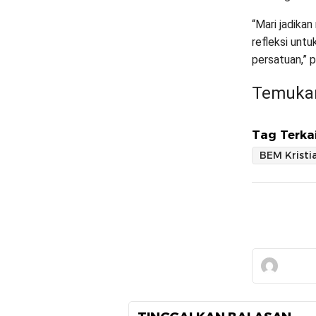
“Mari jadika
refleksi un
persatuan,” 
Temukan
Tag Terkai
BEM Kristi