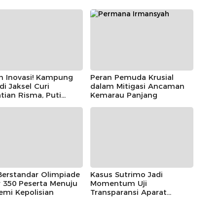
h Inovasi! Kampung
Peran Pemuda Krusial
 di Jaksel Curi
dalam Mitigasi Ancaman
tian Risma, Puti
Kemarau Panjang
r, hingga Bintang
ayoga
Berstandar Olimpiade
Kasus Sutrimo Jadi
 350 Peserta Menuju
Momentum Uji
emi Kepolisian
Transparansi Aparat
Penegak Hukum