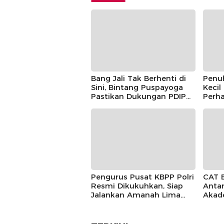
Bang Jali Tak Berhenti di
Penu
Sini, Bintang Puspayoga
Kecil
Pastikan Dukungan PDIP
Perha
Berlanjut
Guntu
Pusp
Pengurus Pusat KBPP Polri
CAT 
Resmi Dikukuhkan, Siap
Antar
Jalankan Amanah Lima
Akad
Tahun