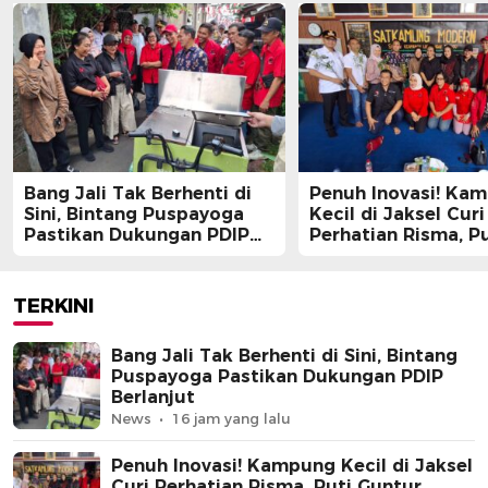
Bang Jali Tak Berhenti di
Penuh Inovasi! Ka
Sini, Bintang Puspayoga
Kecil di Jaksel Curi
Pastikan Dukungan PDIP
Perhatian Risma, Pu
Berlanjut
Guntur, hingga Bin
Puspayoga
TERKINI
Bang Jali Tak Berhenti di Sini, Bintang
Puspayoga Pastikan Dukungan PDIP
Berlanjut
News
16 jam yang lalu
Penuh Inovasi! Kampung Kecil di Jaksel
Curi Perhatian Risma, Puti Guntur,