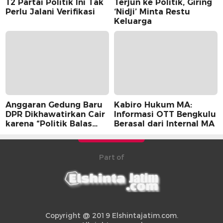
12 Partai Politik Ini Tak
Terjun ke Politik, Giring
Perlu Jalani Verifikasi
‘Nidji’ Minta Restu
Keluarga
Anggaran Gedung Baru
Kabiro Hukum MA:
DPR Dikhawatirkan Cair
Informasi OTT Bengkulu
karena “Politik Balas
Berasal dari Internal MA
Budi” Pemerintah
Part of
Copyright @ 2019 Elshintajatim.com.