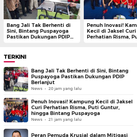
Bang Jali Tak Berhenti di
Penuh Inovasi! Ka
Sini, Bintang Puspayoga
Kecil di Jaksel Curi
Pastikan Dukungan PDIP
Perhatian Risma, Pu
Berlanjut
Guntur, hingga Bin
Puspayoga
TERKINI
Bang Jali Tak Berhenti di Sini, Bintang
Puspayoga Pastikan Dukungan PDIP
Berlanjut
News
20 jam yang lalu
Penuh Inovasi! Kampung Kecil di Jaksel
Curi Perhatian Risma, Puti Guntur,
hingga Bintang Puspayoga
News
21 jam yang lalu
Peran Pemuda Krusial dalam Mitigasi