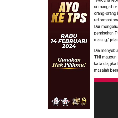
“Wacana repos
semangat ref
orang-orang 
reformasi so
Dur mengelu
pemisahan PO
masing,” jelas 
Dia menyebut
TNI maupun K
kata dia, jik
masalah besa