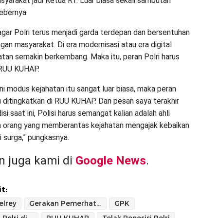
syarakat jadi Ketua RT. Luar biasa sekali sambutan
bebernya.
agar Polri terus menjadi garda terdepan dan bersentuhan
gan masyarakat. Di era modernisasi atau era digital
tan semakin berkembang. Maka itu, peran Polri harus
 RUU KUHAP.
 ini modus kejahatan itu sangat luar biasa, maka peran
lu ditingkatkan di RUU KUHAP. Dan pesan saya terakhir
si saat ini, Polisi harus semangat kalian adalah ahli
a orang yang memberantas kejahatan mengajak kebaikan
li surga,” pungkasnya.
 juga kami di
Google News
.
t:
elrey
Gerakan Pemerhati Kepolisian
GPK