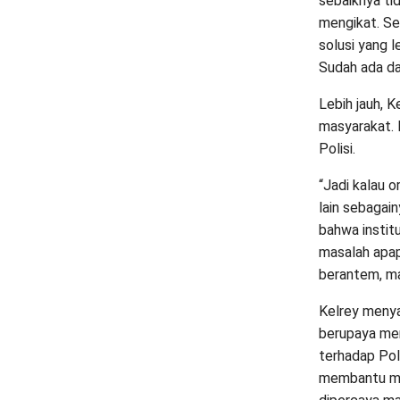
sebaiknya tid
mengikat. Se
solusi yang 
Sudah ada da
Lebih jauh, K
masyarakat. 
Polisi.
“Jadi kalau or
lain sebagai
bahwa institu
masalah apap
berantem, mas
Kelrey menya
berupaya men
terhadap Polr
membantu mas