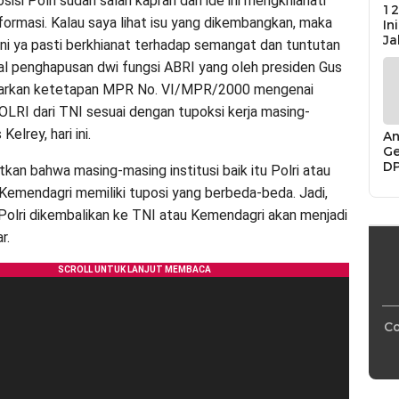
isi Polri sudah salah kaprah dan ide ini mengkhianati
12
ormasi. Kalau saya lihat isu yang dikembangkan, maka
In
Ja
ini ya pasti berkhianat terhadap semangat dan tuntutan
al penghapusan dwi fungsi ABRI yang oleh presiden Gus
arkan ketetapan MPR No. VI/MPR/2000 mengenai
LRI dari TNI sesuai dengan tupoksi kerja masing-
Kelrey, hari ini.
An
Ge
D
kan bahwa masing-masing institusi baik itu Polri atau
Di
emendagri memiliki tuposi yang berbeda-beda. Jadi,
Ca
“P
a Polri dikembalikan ke TNI atau Kemendagri akan menjadi
Bu
r.
Co