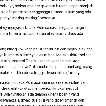
ak diubah menjadi aturan konstitusional yang terlalu
baliknya, mekanisme pengawasan internal dapat menjadi
lebih efisien tanpa mengganggu tatanan hukum yang ada.
purnya masing-masing,” bebernya.
elrey menyakini kinerja Polri semakin bagus di tengah
Bukti terbaru muncul hastag atau tagar untung ada
ang bilang kok kerja polisi hari ini lain gak bagus jelek dan
nya itu mereka lihatnya oknum bos. Mereka tidak melihat
si atau instansi Polri itu secara keseluruhan. Ada
un, orang carinya Polisi mulai dari pohon tumbang, orang
alah konflik didesa hingga depan Istana,” ujarnya.
rankan kepada Polri agar diam saja jika ada pihak yang
deskreditkan atau memberikan kritikan negatif
i. Dan tunjukkan saja dengan kinerja positif yang
yarakat. Banyak itu Polisi yang diberi amanah dan