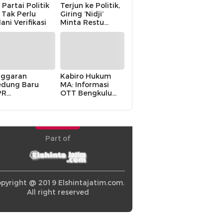
 Partai Politik
Terjun ke Politik,
i Tak Perlu
Giring ‘Nidji’
lani Verifikasi
Minta Restu
Keluarga
ggaran
Kabiro Hukum
dung Baru
MA: Informasi
PR
OTT Bengkulu
khawatirkan
Berasal dari
ir karena
Internal MA
olitik Balas
di” Pemerintah
Part of
pyright @ 2019 Elshintajatim.com.
All right reserved