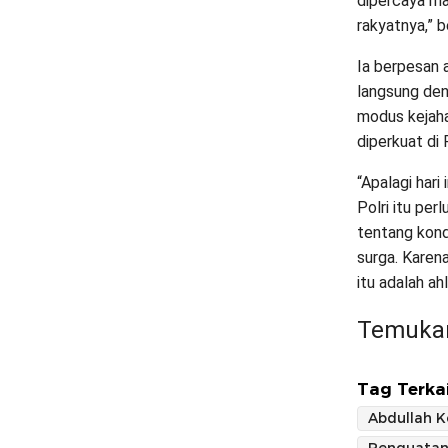
dipercaya ma
rakyatnya,” 
Ia berpesan 
langsung den
modus kejaha
diperkuat di
“Apalagi hari
Polri itu per
tentang kondi
surga. Karen
itu adalah ah
Temukan
Tag Terkai
Abdullah K