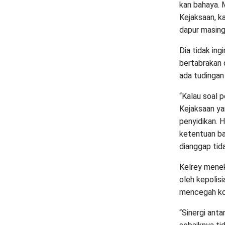
kan bahaya. M
Kejaksaan, k
dapur masing-
Dia tidak ing
bertabrakan 
ada tudingan
“Kalau soal 
Kejaksaan ya
penyidikan. 
ketentuan ba
dianggap tida
Kelrey menek
oleh kepolisi
mencegah kon
“Sinergi anta