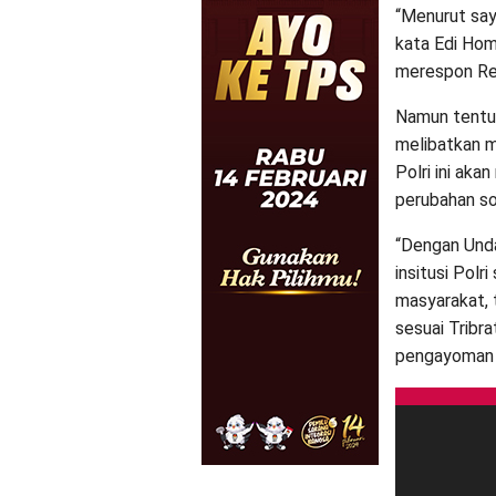
“Menurut saya
kata Edi Hom
merespon Revi
Namun tentun
melibatkan m
Polri ini ak
perubahan so
“Dengan Unda
insitusi Polr
masyarakat,
sesuai Tribr
pengayoman m