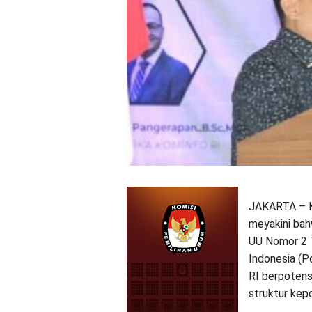
JAKARTA – K
meyakini ba
UU Nomor 2 T
Indonesia (P
RI berpotens
struktur kepo