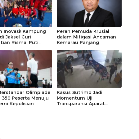
h Inovasi! Kampung
Peran Pemuda Krusial
 di Jaksel Curi
dalam Mitigasi Ancaman
tian Risma, Puti
Kemarau Panjang
r, hingga Bintang
ayoga
Berstandar Olimpiade
Kasus Sutrimo Jadi
 350 Peserta Menuju
Momentum Uji
emi Kepolisian
Transparansi Aparat
Penegak Hukum