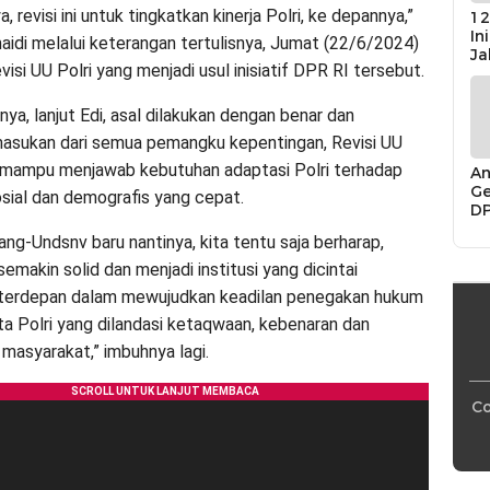
, revisi ini untuk tingkatkan kinerja Polri, ke depannya,”
12
In
aidi melalui keterangan tertulisnya, Jumat (22/6/2024)
Ja
si UU Polri yang menjadi usul inisiatif DPR RI tersebut.
ya, lanjut Edi, asal dilakukan dengan benar dan
asukan dari semua pemangku kepentingan, Revisi UU
an mampu menjawab kebutuhan adaptasi Polri terhadap
An
Ge
sial dan demografis yang cepat.
D
Di
ng-Undsnv baru nantinya, kita tentu saja berharap,
Ca
“P
i semakin solid dan menjadi institusi yang dicintai
Bu
 terdepan dalam mewujudkan keadilan penegakan hukum
ata Polri yang dilandasi ketaqwaan, kebenaran dan
asyarakat,” imbuhnya lagi.
Co