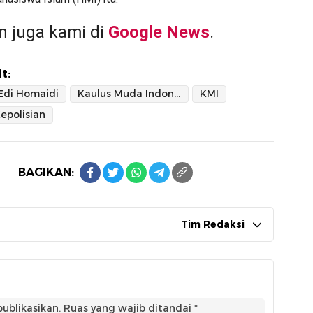
 juga kami di
Google News
.
t:
Edi Homaidi
Kaulus Muda Indonesia
KMI
epolisian
BAGIKAN:
Tim Redaksi
ublikasikan.
Ruas yang wajib ditandai
*