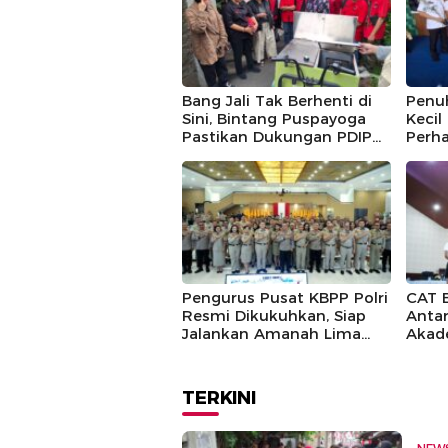
Bang Jali Tak Berhenti di
Penu
Sini, Bintang Puspayoga
Kecil
Pastikan Dukungan PDIP
Perha
Berlanjut
Guntu
Pusp
Pengurus Pusat KBPP Polri
CAT 
Resmi Dikukuhkan, Siap
Antar
Jalankan Amanah Lima
Akad
Tahun
TERKINI