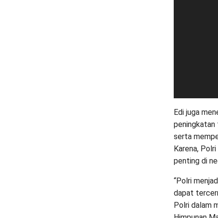
Edi juga men
peningkatan 
serta mempe
Karena, Polr
penting di neg
“Polri menjad
dapat tercerm
Polri dalam 
Himpunan Mah