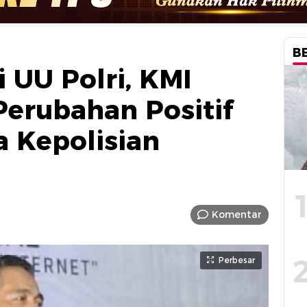
B
 UU Polri, KMI
Perubahan Positif
a Kepolisian
Komentar
Perbesar