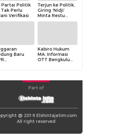
 Partai Politik
Terjun ke Politik,
i Tak Perlu
Giring ‘Nidji’
lani Verifikasi
Minta Restu
Keluarga
ggaran
Kabiro Hukum
dung Baru
MA: Informasi
PR
OTT Bengkulu
khawatirkan
Berasal dari
ir karena
Internal MA
olitik Balas
di” Pemerintah
Part of
pyright @ 2019 Elshintajatim.com.
All right reserved