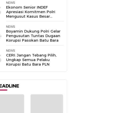
Disalahgunakan
NEWS
3
Ekonom Senior INDEF
Apresiasi Komitmen Polri
Mengusut Kasus Besar
hingga Tuntas
NEWS
4
Boyamin Dukung Polri Gelar
Pengusutan Tuntas Dugaan
Korupsi Pasokan Batu Bara
NEWS
5
CERI: Jangan Tebang Pilih,
Ungkap Semua Pelaku
Korupsi Batu Bara PLN
EADLINE