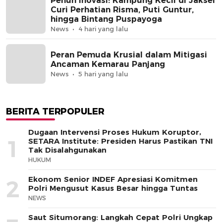
Penuh Inovasi! Kampung Kecil di Jaksel
Curi Perhatian Risma, Puti Guntur,
hingga Bintang Puspayoga
News
4 hari yang lalu
Peran Pemuda Krusial dalam Mitigasi
Ancaman Kemarau Panjang
News
5 hari yang lalu
BERITA TERPOPULER
Dugaan Intervensi Proses Hukum Koruptor,
1
SETARA Institute: Presiden Harus Pastikan TNI
Tak Disalahgunakan
HUKUM
Ekonom Senior INDEF Apresiasi Komitmen
2
Polri Mengusut Kasus Besar hingga Tuntas
NEWS
Saut Situmorang: Langkah Cepat Polri Ungkap