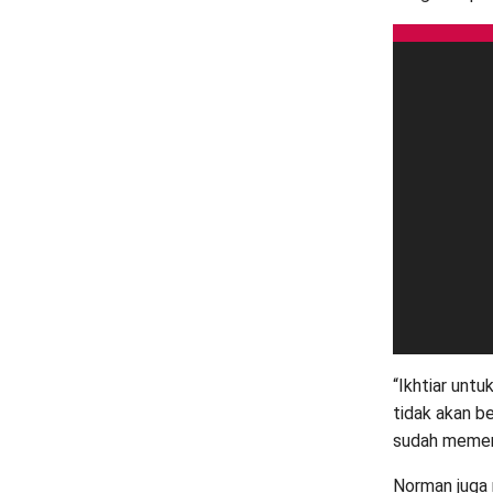
“Ikhtiar unt
tidak akan b
sudah memena
Norman juga