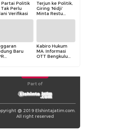
 Partai Politik
Terjun ke Politik,
i Tak Perlu
Giring ‘Nidji’
lani Verifikasi
Minta Restu
Keluarga
ggaran
Kabiro Hukum
dung Baru
MA: Informasi
PR
OTT Bengkulu
khawatirkan
Berasal dari
ir karena
Internal MA
olitik Balas
di” Pemerintah
Part of
pyright @ 2019 Elshintajatim.com.
All right reserved