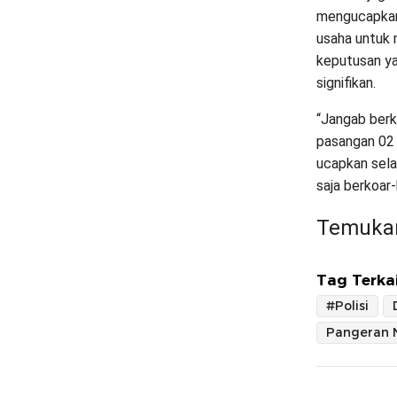
mengucapkan
usaha untuk 
keputusan ya
signifikan.
“Jangab berk
pasangan 02 
ucapkan sel
saja berkoar-
Temukan
Tag Terkai
#Polisi
Pangeran 