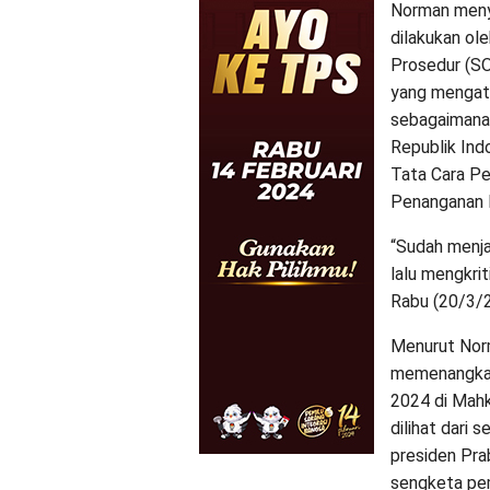
Norman meny
dilakukan ol
Prosedur (SOP
yang mengat
sebagaimana 
Republik Ind
Tata Cara Pe
Penanganan 
“Sudah menja
lalu mengkri
Rabu (20/3/
Menurut Norm
memenangkan 
2024 di Mahk
dilihat dari 
presiden Pra
sengketa pem