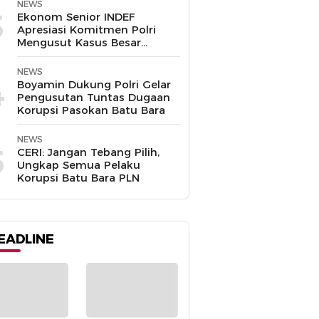
Disalahgunakan
NEWS
3
Ekonom Senior INDEF
Apresiasi Komitmen Polri
Mengusut Kasus Besar
hingga Tuntas
NEWS
4
Boyamin Dukung Polri Gelar
Pengusutan Tuntas Dugaan
Korupsi Pasokan Batu Bara
NEWS
5
CERI: Jangan Tebang Pilih,
Ungkap Semua Pelaku
Korupsi Batu Bara PLN
EADLINE