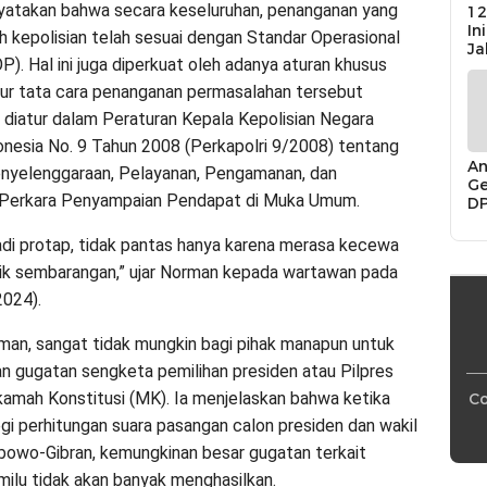
atakan bahwa secara keseluruhan, penanganan yang
12
In
eh kepolisian telah sesuai dengan Standar Operasional
Ja
). Hal ini juga diperkuat oleh adanya aturan khusus
ur tata cara penanganan permasalahan tersebut
diatur dalam Peraturan Kepala Kepolisian Negara
onesia No. 9 Tahun 2008 (Perkapolri 9/2008) tentang
An
nyelenggaraan, Pelayanan, Pengamanan, dan
Ge
Perkara Penyampaian Pendapat di Muka Umum.
D
Di
Ca
di protap, tidak pantas hanya karena merasa kecewa
“P
tik sembarangan,” ujar Norman kepada wartawan pada
Bu
2024).
an, sangat tidak mungkin bagi pihak manapun untuk
gugatan sengketa pemilihan presiden atau Pilpres
amah Konstitusi (MK). Ia menjelaskan bahwa ketika
Co
segi perhitungan suara pasangan calon presiden dan wakil
bowo-Gibran, kemungkinan besar gugatan terkait
ilu tidak akan banyak menghasilkan.