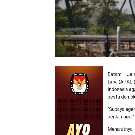
Batam – Jela
Lima (APKLI
Indonesia ag
pesta demokr
“Supaya agen
perdamaian,” t
Menurutnya, 