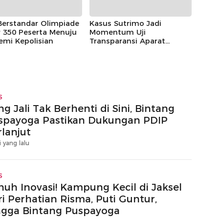
Berstandar Olimpiade
Kasus Sutrimo Jadi
 350 Peserta Menuju
Momentum Uji
emi Kepolisian
Transparansi Aparat
Penegak Hukum
S
g Jali Tak Berhenti di Sini, Bintang
spayoga Pastikan Dukungan PDIP
rlanjut
i yang lalu
S
nuh Inovasi! Kampung Kecil di Jaksel
ri Perhatian Risma, Puti Guntur,
ngga Bintang Puspayoga