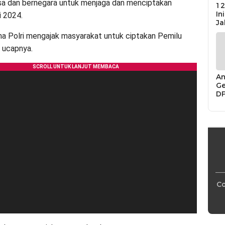
sa dan bernegara untuk menjaga dan menciptakan
12
In
 2024.
Ja
a Polri mengajak masyarakat untuk ciptakan Pemilu
 ucapnya.
An
Ge
D
Di
Ca
“P
Bu
Co