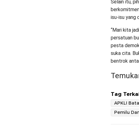
Selain itu, 
berkomitmen 
isu-isu yang
“Mari kita j
persatuan b
pesta demokr
suka cita. B
bentrok anta
Temukan
Tag Terkai
APKLI Bat
Pemilu Da