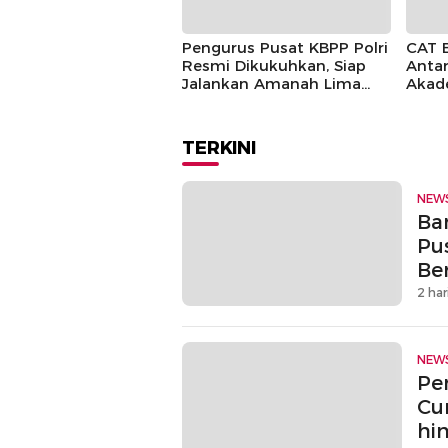
Pengurus Pusat KBPP Polri
CAT 
Resmi Dikukuhkan, Siap
Antar
Jalankan Amanah Lima
Akad
Tahun
TERKINI
NEW
Ban
Pu
Be
2 har
NEW
Pe
Cu
hi