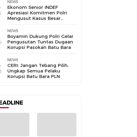
Disalahgunakan
NEWS
3
Ekonom Senior INDEF
Apresiasi Komitmen Polri
Mengusut Kasus Besar
hingga Tuntas
NEWS
4
Boyamin Dukung Polri Gelar
Pengusutan Tuntas Dugaan
Korupsi Pasokan Batu Bara
NEWS
5
CERI: Jangan Tebang Pilih,
Ungkap Semua Pelaku
Korupsi Batu Bara PLN
EADLINE