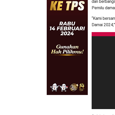
dan berbang
Pemilu damai
“Kami bersam
Damai 2024,”