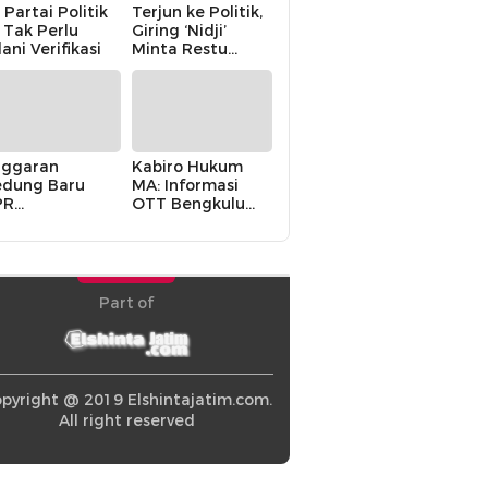
 Partai Politik
Terjun ke Politik,
i Tak Perlu
Giring ‘Nidji’
lani Verifikasi
Minta Restu
Keluarga
ggaran
Kabiro Hukum
dung Baru
MA: Informasi
PR
OTT Bengkulu
khawatirkan
Berasal dari
ir karena
Internal MA
olitik Balas
di” Pemerintah
Part of
pyright @ 2019 Elshintajatim.com.
All right reserved