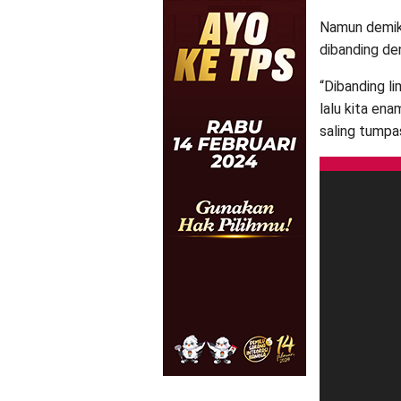
Namun demikia
dibanding de
“Dibanding li
lalu kita ena
saling tumpas