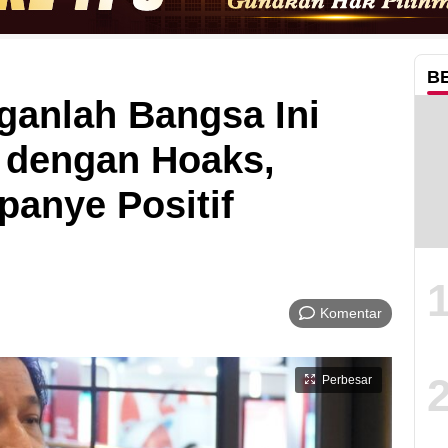
B
anlah Bangsa Ini
 dengan Hoaks,
anye Positif
Komentar
Perbesar