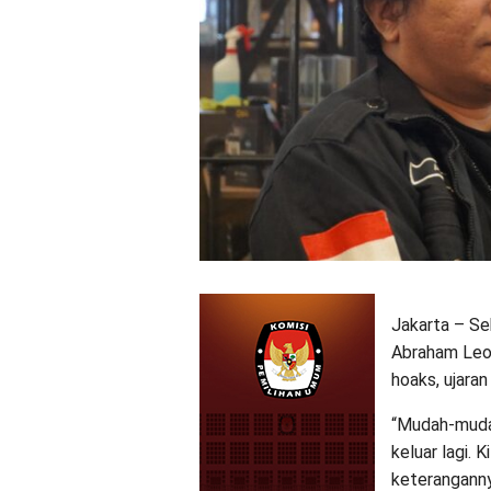
Jakarta – S
Abraham Leo 
hoaks, ujara
“Mudah-mudah
keluar lagi. 
keteranganny