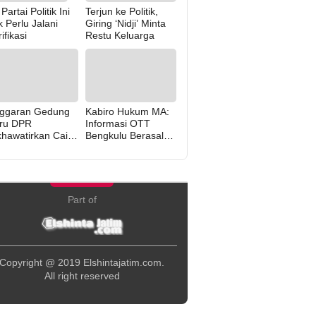
Partai Politik Ini
Terjun ke Politik,
k Perlu Jalani
Giring ‘Nidji’ Minta
ifikasi
Restu Keluarga
ggaran Gedung
Kabiro Hukum MA:
ru DPR
Informasi OTT
khawatirkan Cair
Bengkulu Berasal
rena “Politik Balas
dari Internal MA
di” Pemerintah
Part of
Copyright @ 2019 Elshintajatim.com.
All right reserved