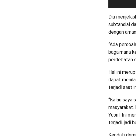
Dia menjelask
subtansial d
dengan aman
“Ada persoal
bagaimana ke
perdebatan s
Hal ini meru
dapat menila
terjadi saat in
“Kalau saya s
masyarakat. 
Yusril. Ini m
terjadi, jadi
Kendati demi