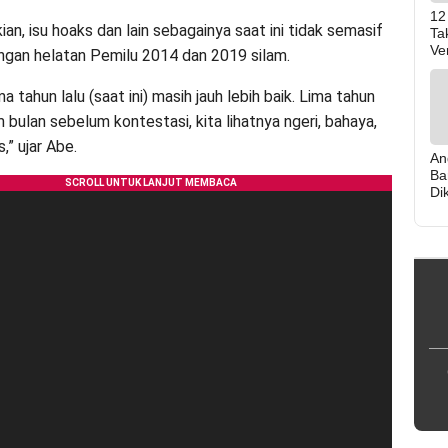
12 
n, isu hoaks dan lain sebagainya saat ini tidak semasif
Ta
Ver
ngan helatan Pemilu 2014 dan 2019 silam.
ma tahun lalu (saat ini) masih jauh lebih baik. Lima tahun
m bulan sebelum kontestasi, kita lihatnya ngeri, bahaya,
,” ujar Abe.
An
Ba
Di
ka
Bu