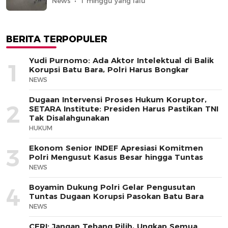
News
1 minggu yang lalu
BERITA TERPOPULER
Yudi Purnomo: Ada Aktor Intelektual di Balik
1
Korupsi Batu Bara, Polri Harus Bongkar
NEWS
Dugaan Intervensi Proses Hukum Koruptor,
2
SETARA Institute: Presiden Harus Pastikan TNI
Tak Disalahgunakan
HUKUM
Ekonom Senior INDEF Apresiasi Komitmen
3
Polri Mengusut Kasus Besar hingga Tuntas
NEWS
Boyamin Dukung Polri Gelar Pengusutan
4
Tuntas Dugaan Korupsi Pasokan Batu Bara
NEWS
CERI: Jangan Tebang Pilih, Ungkap Semua