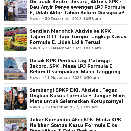
Geruduk Kantor Jakpro, Aktivis SPK :
Bau Anyir Penyelewengan LPJ Formula
E, Udah Akhir Tahun Belum Diekspose!
News
30 Desember 2022, 10:38 am
Sentilan Menohok Aktivis ke KPK :
Tajam OTT Tapi Tumpul Ungkap Kasus
Formula E, Lidak Lidik Terus!
News
23 Desember 2022, 10:03 am
Desak KPK Periksa Lagi Petinggi
Jakpro, SPK : Masa LPJ Formula E
Belum Disampaikan, Mana Tanggung
Jawabnya?
News
11 November 2022, 8:50 am
Sambangi BPKP DKI, Aktivis : Tegas
Ungkap Kasus Formula E, Jangan Main
Mata untuk Selamatkan Koruptornya!
News
28 Oktober 2022, 10:07 am
Joker Komandoi Aksi SPK, Minta KPK
Naikkan Status Kasus Formula E ke
Penyidikan & Gelar Perkara