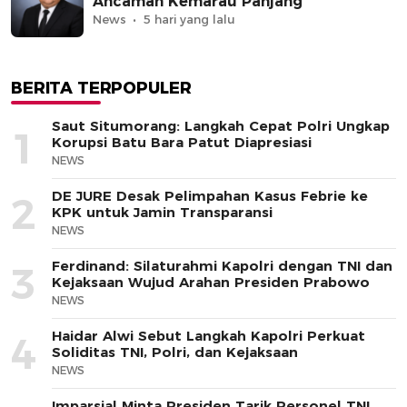
Ancaman Kemarau Panjang
News
5 hari yang lalu
BERITA TERPOPULER
Saut Situmorang: Langkah Cepat Polri Ungkap
1
Korupsi Batu Bara Patut Diapresiasi
NEWS
DE JURE Desak Pelimpahan Kasus Febrie ke
2
KPK untuk Jamin Transparansi
NEWS
Ferdinand: Silaturahmi Kapolri dengan TNI dan
3
Kejaksaan Wujud Arahan Presiden Prabowo
NEWS
Haidar Alwi Sebut Langkah Kapolri Perkuat
4
Soliditas TNI, Polri, dan Kejaksaan
NEWS
Imparsial Minta Presiden Tarik Personel TNI