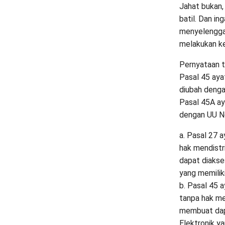
Jahat bukan, 
batil. Dan in
menyelenggar
melakukan keb
Pernyataan t
Pasal 45 aya
diubah denga
Pasal 45A ay
dengan UU N
a. Pasal 27 
hak mendist
dapat diakse
yang memilik
b. Pasal 45 
tanpa hak me
membuat dap
Elektronik y