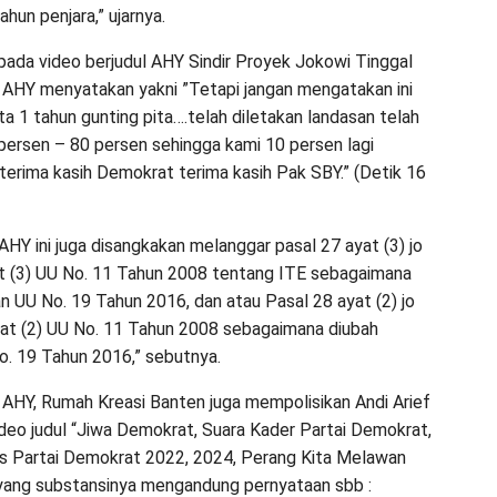
hun penjara,” ujarnya.
 pada video berjudul AHY Sindir Proyek Jokowi Tinggal
, AHY menyatakan yakni ”Tetapi jangan mengatakan ini
a 1 tahun gunting pita….telah diletakan landasan telah
persen – 80 persen sehingga kami 10 persen lagi
 terima kasih Demokrat terima kasih Pak SBY.” (Detik 16
AHY ini juga disangkakan melanggar pasal 27 ayat (3) jo
t (3) UU No. 11 Tahun 2008 tentang ITE sebagaimana
n UU No. 19 Tahun 2016, dan atau Pasal 28 ayat (2) jo
at (2) UU No. 11 Tahun 2008 sebagaimana diubah
. 19 Tahun 2016,” sebutnya.
 AHY, Rumah Kreasi Banten juga mempolisikan Andi Arief
ideo judul “Jiwa Demokrat, Suara Kader Partai Demokrat,
s Partai Demokrat 2022, 2024, Perang Kita Melawan
 yang substansinya mengandung pernyataan sbb :