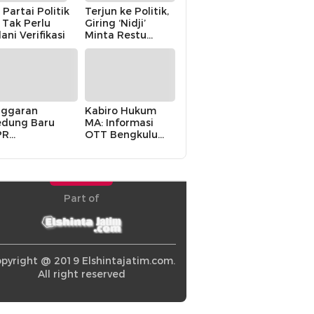
 Partai Politik
Terjun ke Politik,
i Tak Perlu
Giring ‘Nidji’
lani Verifikasi
Minta Restu
Keluarga
ggaran
Kabiro Hukum
dung Baru
MA: Informasi
PR
OTT Bengkulu
khawatirkan
Berasal dari
ir karena
Internal MA
olitik Balas
di” Pemerintah
Part of
pyright @ 2019 Elshintajatim.com.
All right reserved