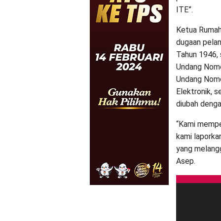
ITE”.
Ketua Rumah
dugaan pela
Tahun 1946, 
Undang Nomo
Undang Nomo
Elektronik, 
diubah deng
“Kami mempel
kami laporka
yang melangg
Asep.