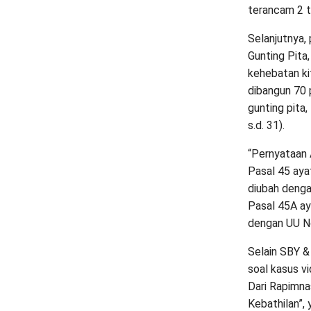
terancam 2 ta
Selanjutnya,
Gunting Pita
kehebatan kit
dibangun 70 
gunting pita,
s.d. 31).
“Pernyataan 
Pasal 45 aya
diubah denga
Pasal 45A ay
dengan UU No
Selain SBY &
soal kasus v
Dari Rapimna
Kebathilan”,