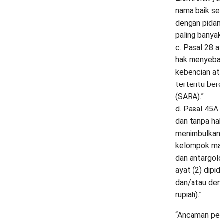
nama baik se
dengan pidan
paling banyak
c. Pasal 28 
hak menyebar
kebencian at
tertentu ber
(SARA).”
d. Pasal 45A
dan tanpa ha
menimbulkan 
kelompok mas
dan antargo
ayat (2) dip
dan/atau den
rupiah).”
“Ancaman pen