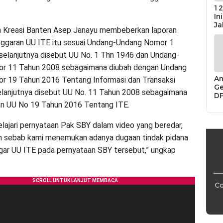
12
In
Ja
 Kreasi Banten Asep Janayu membeberkan laporan
nggaran UU ITE itu sesuai Undang-Undang Nomor 1
selanjutnya disebut UU No. 1 Thn 1946 dan Undang-
r 11 Tahun 2008 sebagaimana diubah dengan Undang
An
r 19 Tahun 2016 Tentang Informasi dan Transaksi
Ge
selanjutnya disebut UU No. 11 Tahun 2008 sebagaimana
D
Di
an UU No 19 Tahun 2016 Tentang ITE.
Ca
“P
ajari pernyataan Pak SBY dalam video yang beredar,
Bu
n sebab kami menemukan adanya dugaan tindak pidana
ar UU ITE pada pernyataan SBY tersebut,” ungkap
Co