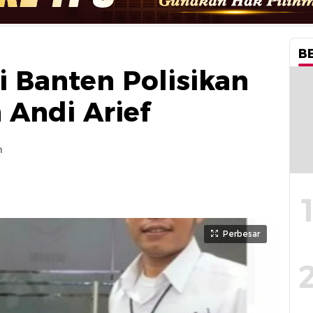
B
 Banten Polisikan
 Andi Arief
m
Perbesar