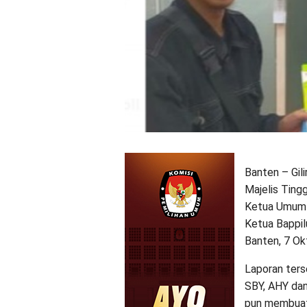
Banten – Gil
Majelis Ting
Ketua Umum 
Ketua Bappil
Banten, 7 Ok
Laporan ters
SBY, AHY dan
pun membuat