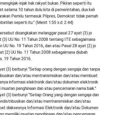
menginjak-injak hak rakyat bukan. Pikiran seperti itu
gat selama 10 tahun dulu kita di pemerintahan, dua kali
akan Pemilu termasuk Pilpres, Demokrat tidak pernah
atilan seperti itu.” (Menit 1:55 s.d. 2:44)
ersebut disangkakan melanggar pasal 27 ayat (3) jo
t (3) UU No. 11 Tahun 2008 tentang ITE sebagaimana
n UU No. 19 Tahun 2016, dan atau Pasal 28 ayat (2) jo
at (2) UU No. 11 Tahun 2008 sebagaimana diubah
o. 19 Tahun 2016.
ayat (3) berbunyi “Setiap orang dengan sengaja dan tanpa
ribusikan dan/atau mentransmisikan dan/atau membuat
snya informasi elektronik dan/atau dokumen elektronik
i muatan penghinaan dan atau pencemaran nama baik.”
ayat (3) berbunyi “Setiap Orang yang dengan sengaja dan
ndistribusikan dan/atau mentransmisikan dan/atau
at diaksesnya Informasi Elektronik dan/atau Dokumen
ang memiliki muatan penghinaan dan/atau pencemaran