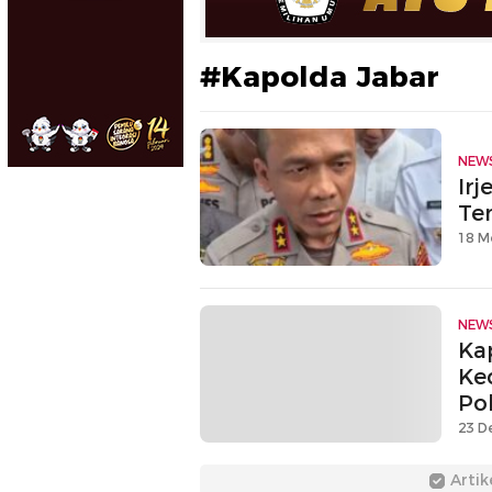
#Kapolda Jabar
NEW
Ir
Te
18 M
NEW
Ka
Ke
Po
23 D
Artik