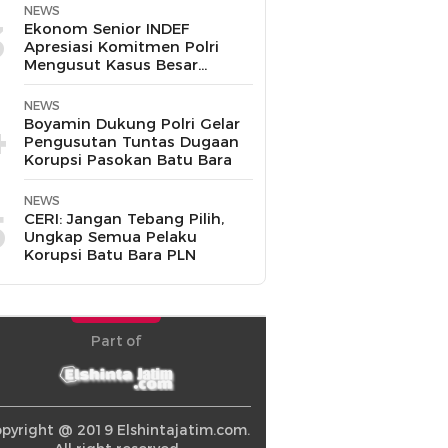
Disalahgunakan
NEWS
3
Ekonom Senior INDEF
Apresiasi Komitmen Polri
Mengusut Kasus Besar
hingga Tuntas
NEWS
4
Boyamin Dukung Polri Gelar
Pengusutan Tuntas Dugaan
Korupsi Pasokan Batu Bara
NEWS
5
CERI: Jangan Tebang Pilih,
Ungkap Semua Pelaku
Korupsi Batu Bara PLN
Part of
pyright @ 2019 Elshintajatim.com.