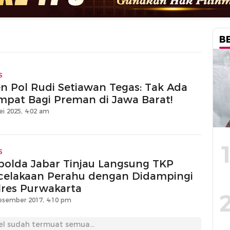
B
S
jen Pol Rudi Setiawan Tegas: Tak Ada
mpat Bagi Preman di Jawa Barat!
ei 2025, 4:02 am
S
polda Jabar Tinjau Langsung TKP
celakaan Perahu dengan Didampingi
lres Purwakarta
esember 2017, 4:10 pm
el sudah termuat semua...