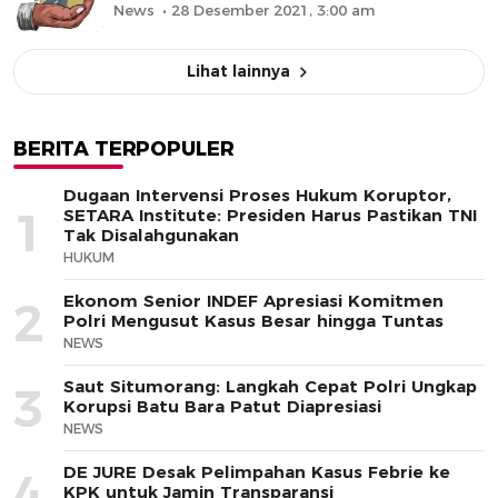
News
28 Desember 2021, 3:00 am
Lihat lainnya
BERITA TERPOPULER
Dugaan Intervensi Proses Hukum Koruptor,
1
SETARA Institute: Presiden Harus Pastikan TNI
Tak Disalahgunakan
HUKUM
Ekonom Senior INDEF Apresiasi Komitmen
2
Polri Mengusut Kasus Besar hingga Tuntas
NEWS
Saut Situmorang: Langkah Cepat Polri Ungkap
3
Korupsi Batu Bara Patut Diapresiasi
NEWS
DE JURE Desak Pelimpahan Kasus Febrie ke
4
KPK untuk Jamin Transparansi